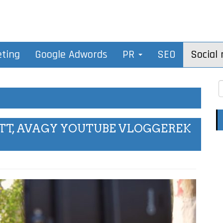
eting
Google Adwords
PR
SEO
Social
TT, AVAGY YOUTUBE VLOGGEREK