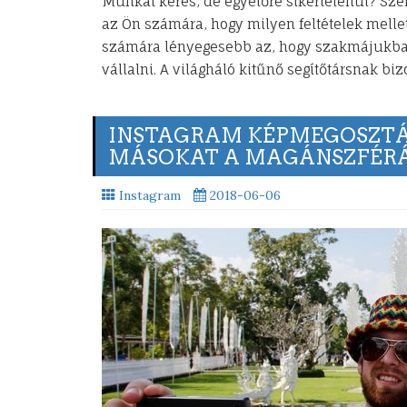
Munkát keres, de egyelőre sikertelenül? S
az Ön számára, hogy milyen feltételek melle
számára lényegesebb az, hogy szakmájukba
vállalni. A világháló kitűnő segítőtársnak bi
INSTAGRAM KÉPMEGOSZTÁS
MÁSOKAT A MAGÁNSZFÉR
Instagram
2018-06-06