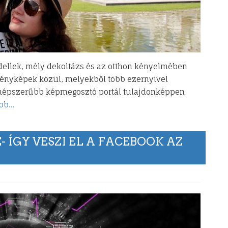
dellek, mély dekoltázs és az otthon kényelmében
fényképek közül, melyekből több ezernyivel
egnépszerűbb képmegosztó portál tulajdonképpen
bb…
 ÍGY VESZI EL A FACEBOOK AZ