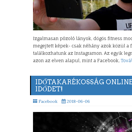
Izgalmasan pózoló lányok, dögös fitness mo
megejtett képek- csak néhány azok közül a 
találkozhatunk az Instagramon. Az egyik l
azon az elven alapul, mint a Facebook,
Tová
IDŐTAKARÉKOSSÁG ONLINE-
IDŐDET!
Facebook
2018-06-06