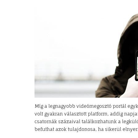
Míg a legnagyobb videómegosztó portál egyk
volt gyakran választott platform, addig napj
csatornák százaival találkozhatunk a legkül
befuthat azok tulajdonosa, ha sikerül elnye