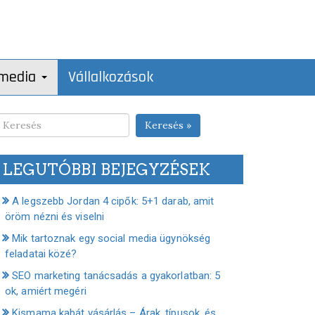
 media
Vállalkozások
Keresés »
LEGUTÓBBI BEJEGYZÉSEK
A legszebb Jordan 4 cipők: 5+1 darab, amit
öröm nézni és viselni
Mik tartoznak egy social media ügynökség
feladatai közé?
SEO marketing tanácsadás a gyakorlatban: 5
ok, amiért megéri
Kismama kabát vásárlás – Árak, típusok, és