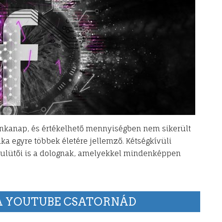
unkanap, és értékelhető mennyiségben nem sikerült
ka egyre többek életére jellemző. Kétségkívüli
ulütői is a dolognak, amelyekkel mindenképpen
 A YOUTUBE CSATORNÁD