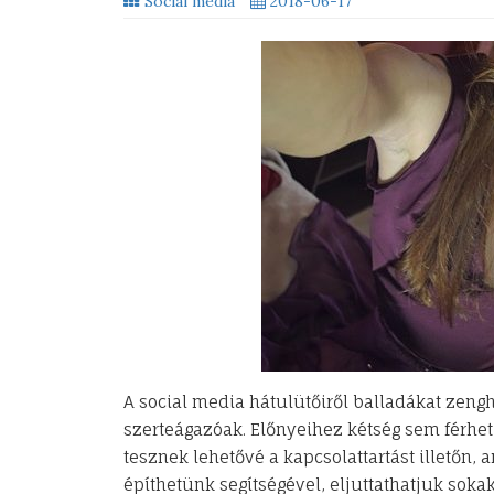
Social media
2018-06-17
A social media hátulütőiről balladákat zeng
szerteágazóak. Előnyeihez kétség sem férhet
tesznek lehetővé a kapcsolattartást illetőn,
építhetünk segítségével, eljuttathatjuk soka