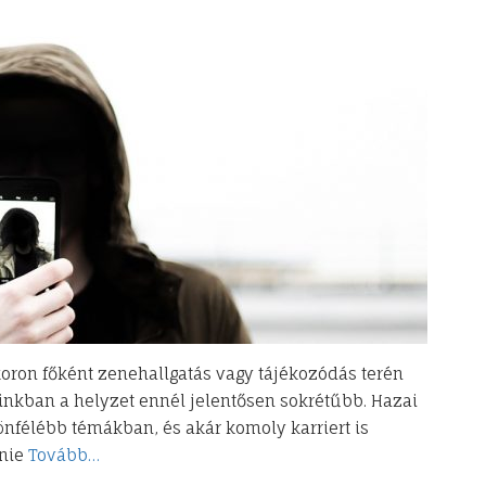
oron főként zenehallgatás vagy tájékozódás terén
ainkban a helyzet ennél jelentősen sokrétűbb. Hazai
önfélébb témákban, és akár komoly karriert is
rnie
Tovább…