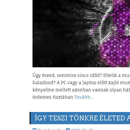
Úgy érzed, semmire sincs időd? Eltelik a m
haladnod? A PC vagy a laptop előtt zajló mun
kényelme mellett azonban vannak olyan hát
érdemes tisztában
Tovább…
ÍGY TESZI TÖNKRE ÉLETED