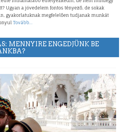
zeretne mihamarabb elhelyezkedni, de nem mindegy
tt? Ugyan a jövedelem fontos tényező, de sokak
n, gyakorlatuknak megfelelően tudjanak munkát
zonyul
Tovább…
: MENNYIRE ENGEDJÜNK BE
ÁNKBA?