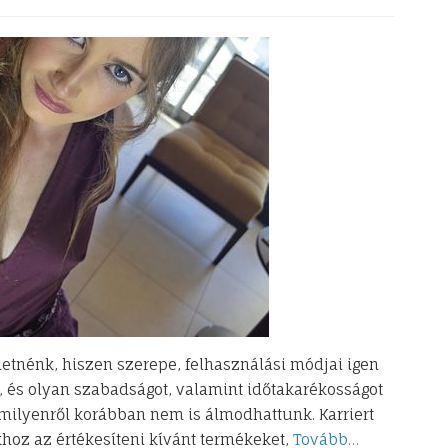
hetnénk, hiszen szerepe, felhasználási módjai igen
, és olyan szabadságot, valamint időtakarékosságot
 amilyenről korábban nem is álmodhattunk. Karriert
khoz az értékesíteni kívánt termékeket,
Tovább…