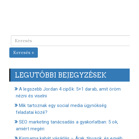
Keresés »
LEGUTÓBBI BEJEGYZÉSEK
A legszebb Jordan 4 cipők: 5+1 darab, amit öröm
nézni és viselni
Mik tartoznak egy social media ügynökség
feladatai közé?
SEO marketing tanácsadás a gyakorlatban: 5 ok,
amiért megéri
Kismama kabát vásárlás – Árak, típusok, és egyéb