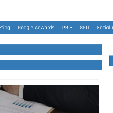
eting
Google Adwords
PR
SEO
Social