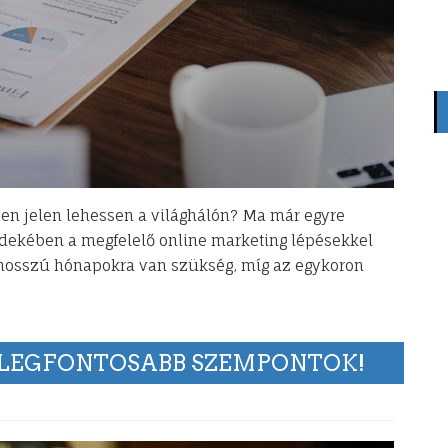
ben jelen lehessen a világhálón? Ma már egyre
rdekében a megfelelő online marketing lépésekkel
y hosszú hónapokra van szükség, míg az egykoron
A LEGFONTOSABB SZEMPONTOK!