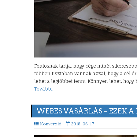
Fontosnak tartja, hogy cége minél sikereseb
többen tisztában vannak azzal, hogy a cél é
lehet a legtöbbet tenni. Könnyen lehet, hog
Tovább…
WEBES VÁSÁRLÁS – EZEK 
Konverzió
2018-06-17