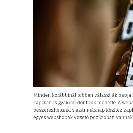
Minden korábbinál többen választják napjain
kapcsán is gyakran döntünk mellette. A we
beszerezhetünk, s akár másnap kézhez kapha
egyes webshopok vezető pozícióban vannak