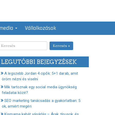
 media
Vállalkozások
Keresés »
LEGUTÓBBI BEJEGYZÉSEK
A legszebb Jordan 4 cipők: 5+1 darab, amit
öröm nézni és viselni
Mik tartoznak egy social media ügynökség
feladatai közé?
SEO marketing tanácsadás a gyakorlatban: 5
ok, amiért megéri
Kismama kabát vásárlás – Árak, típusok, és