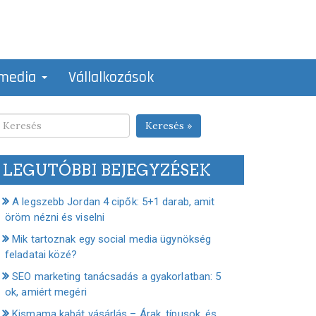
 media
Vállalkozások
Keresés »
LEGUTÓBBI BEJEGYZÉSEK
A legszebb Jordan 4 cipők: 5+1 darab, amit
öröm nézni és viselni
Mik tartoznak egy social media ügynökség
feladatai közé?
SEO marketing tanácsadás a gyakorlatban: 5
ok, amiért megéri
Kismama kabát vásárlás – Árak, típusok, és