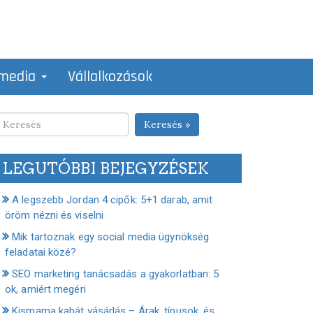
 media
Vállalkozások
Keresés »
LEGUTÓBBI BEJEGYZÉSEK
A legszebb Jordan 4 cipők: 5+1 darab, amit
öröm nézni és viselni
Mik tartoznak egy social media ügynökség
feladatai közé?
SEO marketing tanácsadás a gyakorlatban: 5
ok, amiért megéri
Kismama kabát vásárlás – Árak, típusok, és