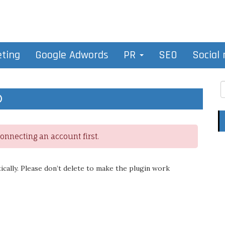
eting
Google Adwords
PR
SEO
Social
O
nnecting an account first.
ically. Please don’t delete to make the plugin work