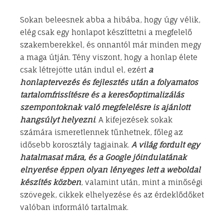
Sokan beleesnek abba a hibába, hogy úgy vélik,
elég csak egy honlapot készíttetni a megfelelő
szakemberekkel, és onnantól már minden megy
a maga útján. Tény viszont, hogy a honlap élete
csak létrejötte után indul el, ezért
a
honlaptervezés és fejlesztés után a folyamatos
tartalomfrissítésre és a keresőoptimalizálás
szempontoknak való megfelelésre is ajánlott
hangsúlyt helyezni
. A kifejezések sokak
számára ismeretlennek tűnhetnek, főleg az
idősebb korosztály tagjainak.
A világ fordult egy
hatalmasat mára, és a Google jóindulatának
elnyerése éppen olyan lényeges lett a weboldal
készítés közben
, valamint után, mint a minőségi
szövegek, cikkek elhelyezése és az érdeklődőket
valóban informáló tartalmak.