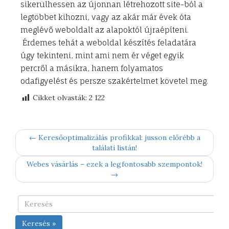
sikerülhessen az újonnan létrehozott site-ból a
legtöbbet kihozni, vagy az akár már évek óta
meglévő weboldalt az alapoktól újraépíteni.
Érdemes tehát a weboldal készítés feladatára
úgy tekinteni, mint ami nem ér véget egyik
percről a másikra, hanem folyamatos
odafigyelést és persze szakértelmet követel meg.
Cikket olvasták:
2 122
← Keresőoptimalizálás profikkal: jusson előrébb a
találati listán!
Webes vásárlás – ezek a legfontosabb szempontok!
→
Keresés »