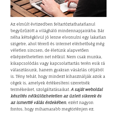
Az elmúlt évtizedben feltartóztathatatlanul
begyűrűzött a világháló mindennapjainkba. Bár
néha kétségkívül jó lenne elvonulni egy lakatlan
szigetre, ahol térerő és internet elérhetőség még
véletlen sincsen, de életünk alapvetően
elképzelhetetlen net nélkül. Nem csak munka,
kikapcsolódás vagy kapcsolattartás terén esik rá
választásunk, hanem gyakran vásárlás céljából
is. Tény tehát, hogy mindezt kihasználják azok a
cégek is, amelyek értékesíteni szeretnék
termékeiket, szolgáltatásaikat.
A saját weboldal
készítés nélkülözhetetlen az üzleti sikerek és
az ismertté válás érdekében
, ezért nagyon
fontos, hogy mihamarabb megtörténjen ez.