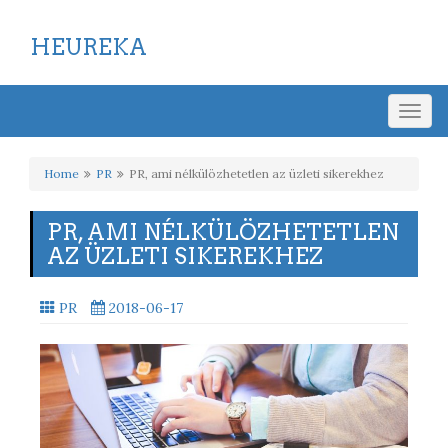
HEUREKA
Togg
navig
Home
PR
PR, ami nélkülözhetetlen az üzleti sikerekhez
PR, AMI NÉLKÜLÖZHETETLEN
AZ ÜZLETI SIKEREKHEZ
PR
2018-06-17