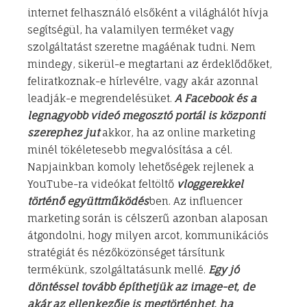
internet felhasználó elsőként a világhálót hívja
segítségül, ha valamilyen terméket vagy
szolgáltatást szeretne magáénak tudni. Nem
mindegy, sikerül-e megtartani az érdeklődőket,
feliratkoznak-e hírlevélre, vagy akár azonnal
leadják-e megrendelésüket.
A Facebook és a
legnagyobb videó megosztó portál is központi
szerephez jut
akkor, ha az online marketing
minél tökéletesebb megvalósítása a cél.
Napjainkban komoly lehetőségek rejlenek a
YouTube-ra videókat feltöltő
vloggerekkel
történő együttműködés
ben. Az influencer
marketing során is célszerű azonban alaposan
átgondolni, hogy milyen arcot, kommunikációs
stratégiát és nézőközönséget társítunk
termékünk, szolgáltatásunk mellé.
Egy jó
döntéssel tovább építhetjük az image-et, de
akár az ellenkezője is megtörténhet, ha