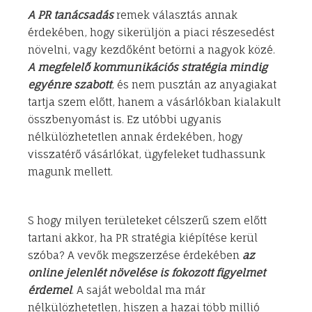
A PR tanácsadás
remek választás annak
érdekében, hogy sikerüljön a piaci részesedést
növelni, vagy kezdőként betörni a nagyok közé.
A megfelelő kommunikációs stratégia mindig
egyénre szabott
, és nem pusztán az anyagiakat
tartja szem előtt, hanem a vásárlókban kialakult
összbenyomást is. Ez utóbbi ugyanis
nélkülözhetetlen annak érdekében, hogy
visszatérő vásárlókat, ügyfeleket tudhassunk
magunk mellett.
S hogy milyen területeket célszerű szem előtt
tartani akkor, ha PR stratégia kiépítése kerül
szóba? A vevők megszerzése érdekében
az
online jelenlét növelése is fokozott figyelmet
érdemel
. A saját weboldal ma már
nélkülözhetetlen, hiszen a hazai több millió