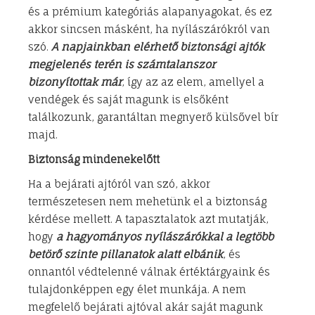
és a prémium kategóriás alapanyagokat, és ez
akkor sincsen másként, ha nyílászárókról van
szó.
A napjainkban elérhető biztonsági ajtók
megjelenés terén is számtalanszor
bizonyítottak már
, így az az elem, amellyel a
vendégek és saját magunk is elsőként
találkozunk, garantáltan megnyerő külsővel bír
majd.
Biztonság mindenekelőtt
Ha a bejárati ajtóról van szó, akkor
természetesen nem mehetünk el a biztonság
kérdése mellett. A tapasztalatok azt mutatják,
hogy
a hagyományos nyílászárókkal a legtöbb
betörő szinte pillanatok alatt elbánik
, és
onnantól védtelenné válnak értéktárgyaink és
tulajdonképpen egy élet munkája. A nem
megfelelő bejárati ajtóval akár saját magunk