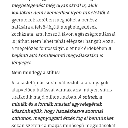
megbetegedést még olyanoknál is, akik
korábban nem szenvedtek ilyen tünetektől
. A
gyermekek körében megnőhet a penész
hatására a felső-légúti megbetegedések
kockázata, ami hosszú távon egészségromlással
is járhat. Nem lehet tehát elégszer hangsúlyozni
a megelőzés fontosságát, s ennek érdekében
a
bejárati ajtó körültekintő megválasztása is
lényeges.
Nem mindegy a stílus!
A lakásfelújítás során választott alapanyagok
alapvetően hatással vannak arra, milyen stílus
uralkodik majd otthonunkban.
A színek, a
minták és a formák mesteri egyvelegének
köszönhetjük, hogy hazaérkezve azonnal
otthonos, megnyugtató érzés fog el bennünket
.
Sokan szeretik a magas minőségű megoldásokat