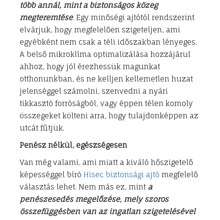
több annál, mint a biztonságos közeg
megteremtése
. Egy minőségi ajtótól rendszerint
elvárjuk, hogy megfelelően szigeteljen, ami
egyébként nem csak a téli időszakban lényeges.
A belső mikroklíma optimalizálása hozzájárul
ahhoz, hogy jól érezhessük magunkat
otthonunkban, és ne kelljen kellemetlen huzat
jelenséggel számolni, szenvedni a nyári
tikkasztó forróságból, vagy éppen télen komoly
összegeket költeni arra, hogy tulajdonképpen az
utcát fűtjük.
Penész nélkül, egészségesen
Van még valami, ami miatt a kiváló hőszigetelő
képességgel bíró
Hisec biztonsági ajtó
megfelelő
választás lehet. Nem más ez, mint
a
penészesedés megelőzése, mely szoros
összefüggésben van az ingatlan szigetelésével