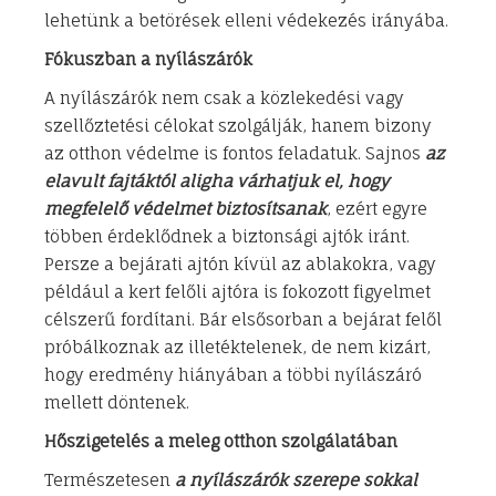
lehetünk a betörések elleni védekezés irányába.
Fókuszban a nyílászárók
A nyílászárók nem csak a közlekedési vagy
szellőztetési célokat szolgálják, hanem bizony
az otthon védelme is fontos feladatuk. Sajnos
az
elavult fajtáktól aligha várhatjuk el, hogy
megfelelő védelmet biztosítsanak
, ezért egyre
többen érdeklődnek a biztonsági ajtók iránt.
Persze a bejárati ajtón kívül az ablakokra, vagy
például a kert felőli ajtóra is fokozott figyelmet
célszerű fordítani. Bár elsősorban a bejárat felől
próbálkoznak az illetéktelenek, de nem kizárt,
hogy eredmény hiányában a többi nyílászáró
mellett döntenek.
Hőszigetelés a meleg otthon szolgálatában
Természetesen
a nyílászárók szerepe sokkal