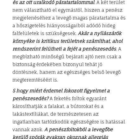
és az ott uralkodó páratartalommal
. A két terület
nem választható el egymástól, hiszen a penész
megjelenéséhez a levegő magas páratartalma és
a hőszigetelés hiányosságaiból adódó hideg
falfelületek is szükségesek.
Akár a nyílászárók
környéke is kritikus területnek számíthat, ahol
rendszerint felütheti a fejét a penészesedés
. A
megbízható minőségű bejárati ajtó nem csak a
biztonság érdekében bizonyul tehát jó
döntésnek, hanem az egészséges belső levegő
megteremtéséért is.
S hogy miért érdemel fokozott figyelmet a
penészesedés?
A feketés foltok egyaránt
károsíthatják a falakat, a bútorokat és a
lakástextíliákat, de természetesen az
ingatlanban tartózkodók egészségére is hatással
vannak azok.
A penészfoltokból a levegőbe
kerülő spórák gyakran okoznak allergiás