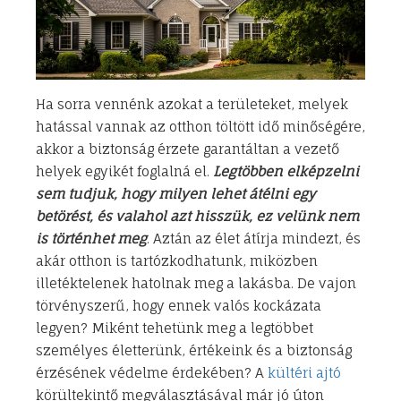
Ha sorra vennénk azokat a területeket, melyek
hatással vannak az otthon töltött idő minőségére,
akkor a biztonság érzete garantáltan a vezető
helyek egyikét foglalná el.
Legtöbben elképzelni
sem tudjuk, hogy milyen lehet átélni egy
betörést, és valahol azt hisszük, ez velünk nem
is történhet meg
. Aztán az élet átírja mindezt, és
akár otthon is tartózkodhatunk, miközben
illetéktelenek hatolnak meg a lakásba. De vajon
törvényszerű, hogy ennek valós kockázata
legyen? Miként tehetünk meg a legtöbbet
személyes életterünk, értékeink és a biztonság
érzésének védelme érdekében? A
kültéri ajtó
körültekintő megválasztásával már jó úton