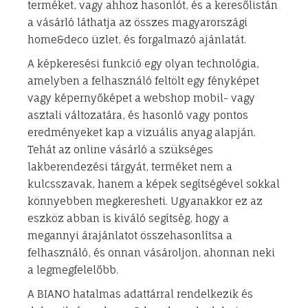
terméket, vagy ahhoz hasonlót, és a keresőlistán
a vásárló láthatja az összes magyarországi
home&deco üzlet, és forgalmazó ajánlatát.
A képkeresési funkció egy olyan technológia,
amelyben a felhasználó feltölt egy fényképet
vagy képernyőképet a webshop mobil- vagy
asztali változatára, és hasonló vagy pontos
eredményeket kap a vizuális anyag alapján.
Tehát az online vásárló a szükséges
lakberendezési tárgyát, terméket nem a
kulcsszavak, hanem a képek segítségével sokkal
könnyebben megkeresheti. Ugyanakkor ez az
eszköz abban is kiváló segítség, hogy a
megannyi árajánlatot összehasonlítsa a
felhasználó, és onnan vásároljon, ahonnan neki
a legmegfelelőbb.
A BIANO hatalmas adattárral rendelkezik és