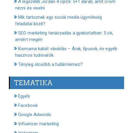
A legszebb Jordan 4 cipők: 5+1 darab, amit öröm
nézni és viselni
Mik tartoznak egy social media ügynökség
feladatai közé?
SEO marketing tanácsadás a gyakorlatban: 5 ok,
amiért megéri
Kismama kabát vásárlás – Árak, típusok, és egyéb
hasznos tudnivalók
Tényleg olcsóbb a hullámlemez?
TEMATIKA
Egyéb
Facebook
Google Adwords
Influencer marketing
Instagram