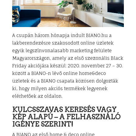
A csupán három hónapja indult BIANO.hu a
lakberendezésre szakosodott online üzletek
egyik legszínvonalasabb marketing felülete
Magyarországon, amely az első szezonális Black
Friday akciójára készül: 2020. november 27 – 30.
között a BIANO-n lévő online home&deco
üzletek és a BIANO csapata közösen dolgozták
ki, hogy milyen akciós termékek legyenek
elérhetőek az oldalon.
KULCSSZAVAS KERESÉS VAGY
KÉP ALAPÚ – A FELHASZNÁLÓ
IGÉNYE SZERINT!
A BIANO az első home & deco online