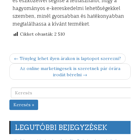
és eszközeivel segítse a felhasználót, hogy a
hagyományos e-kereskedelmi lehetőségekkel
szemben, minél gyorsabban és hatékonyabban
megtalálhassa a kívánt terméket.
Cikket olvasták:
2 510
← Tényleg lehet ilyen árakon is laptopot szerezni?
Az online marketingesek is szeretnek pár órára
irodát bérelni →
Keresés »
LEGUTÓBBI BEJEGYZÉSEK