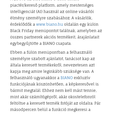
piactér/kereső platform, amely mesterséges
intelligenciát (AI) használ az online vásárlói
élmény személyre szabásához. A vásárlók,
érdeklődők a
www.biano.hu
oldalán egy külön
Black Friday menüpontot találnak, amelyben az
összes partnerek akciós termékeit, árajánlatait
egybegyűjtötte a BIANO csapata.
Ebben a fülön menüpontban a felhasználó
személyre szabott ajánlatot, tanácsot kap az
általa keresett termékekről, nevezetesen azt
kapja meg amire leginkább szüksége van. A
felhasználó ugyanakkor a
BIANO
exkluzív
funkciójának köszönhetően, a képkeresővel is
bármit megtalál. Ehhez nem kell mást tennie,
mint akár számítógépről, akár okostelefonról
feltöltse a keresett termék fotóját az oldalra. Pár
másodpercen belül a funkció megkeresi a