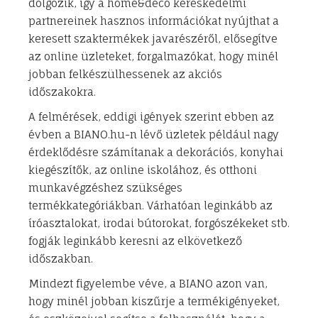
dolgozik, így a home&deco kereskedelmi
partnereinek hasznos információkat nyújthat a
keresett szaktermékek javarészéről, elősegítve
az online üzleteket, forgalmazókat, hogy minél
jobban felkészülhessenek az akciós
időszakokra.
A felmérések, eddigi igények szerint ebben az
évben a BIANO.hu-n lévő üzletek például nagy
érdeklődésre számítanak a dekorációs, konyhai
kiegészítők, az online iskolához, és otthoni
munkavégzéshez szükséges
termékkategóriákban. Várhatóan leginkább az
íróasztalokat, irodai bútorokat, forgószékeket stb.
fogják leginkább keresni az elkövetkező
időszakban.
Mindezt figyelembe véve, a BIANO azon van,
hogy minél jobban kiszűrje a termékigényeket,