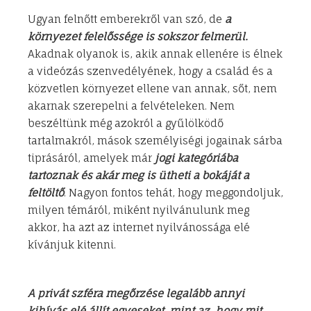
Ugyan felnőtt emberekről van szó, de
a
környezet felelőssége is sokszor felmerül.
Akadnak olyanok is, akik annak ellenére is élnek
a videózás szenvedélyének, hogy a család és a
közvetlen környezet ellene van annak, sőt, nem
akarnak szerepelni a felvételeken. Nem
beszéltünk még azokról a gyűlölködő
tartalmakról, mások személyiségi jogainak sárba
tiprásáról, amelyek már
jogi kategóriába
tartoznak és akár meg is ütheti a bokáját a
feltöltő
. Nagyon fontos tehát, hogy meggondoljuk,
milyen témáról, miként nyilvánulunk meg
akkor, ha azt az internet nyilvánossága elé
kívánjuk kitenni.
A privát szféra megőrzése legalább annyi
kihívás elé állít egyeseket, mint az, hogy mit