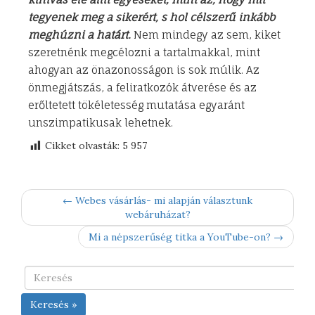
tegyenek meg a sikerért, s hol célszerű inkább
meghúzni a határt.
Nem mindegy az sem, kiket
szeretnénk megcélozni a tartalmakkal, mint
ahogyan az önazonosságon is sok múlik. Az
önmegjátszás, a feliratkozók átverése és az
erőltetett tökéletesség mutatása egyaránt
unszimpatikusak lehetnek.
Cikket olvasták:
5 957
← Webes vásárlás- mi alapján választunk
webáruházat?
Mi a népszerűség titka a YouTube-on? →
Keresés »