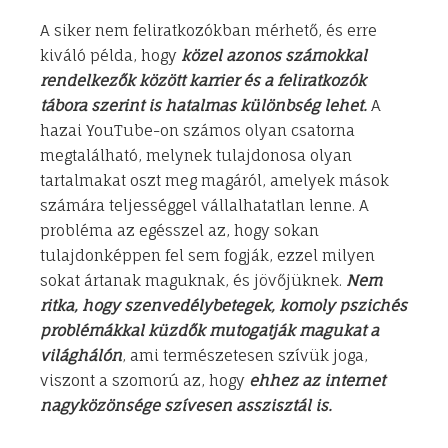
A siker nem feliratkozókban mérhető, és erre
kiváló példa, hogy
közel azonos számokkal
rendelkezők között karrier és a feliratkozók
tábora szerint is hatalmas különbség lehet.
A
hazai YouTube-on számos olyan csatorna
megtalálható, melynek tulajdonosa olyan
tartalmakat oszt meg magáról, amelyek mások
számára teljességgel vállalhatatlan lenne. A
probléma az egésszel az, hogy sokan
tulajdonképpen fel sem fogják, ezzel milyen
sokat ártanak maguknak, és jövőjüknek.
Nem
ritka, hogy szenvedélybetegek, komoly pszichés
problémákkal küzdők mutogatják magukat a
világhálón
, ami természetesen szívük joga,
viszont a szomorú az, hogy
ehhez az internet
nagyközönsége szívesen asszisztál is.