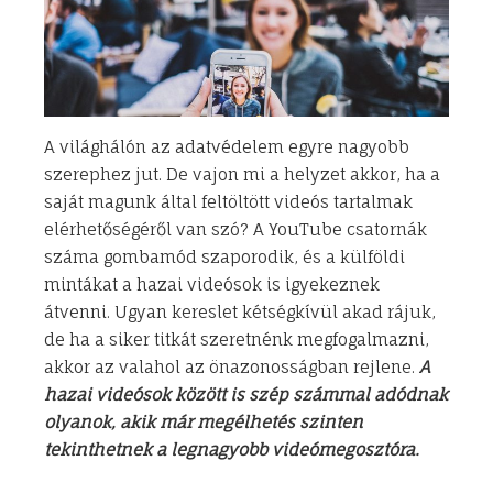
A világhálón az adatvédelem egyre nagyobb
szerephez jut. De vajon mi a helyzet akkor, ha a
saját magunk által feltöltött videós tartalmak
elérhetőségéről van szó? A YouTube csatornák
száma gombamód szaporodik, és a külföldi
mintákat a hazai videósok is igyekeznek
átvenni. Ugyan kereslet kétségkívül akad rájuk,
de ha a siker titkát szeretnénk megfogalmazni,
akkor az valahol az önazonosságban rejlene.
A
hazai videósok között is szép számmal adódnak
olyanok, akik már megélhetés szinten
tekinthetnek a legnagyobb videómegosztóra.